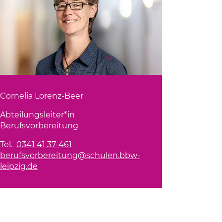
Cornelia Lorenz-Beer
Abteilungsleiter*in
Berufsvorbereitung
Tel.
0341 41 37-461
berufsvorbereitung@schulen.bbw-
leipzig.de