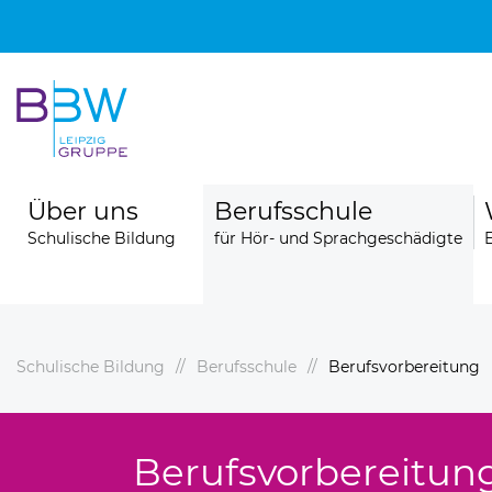
Über uns
Berufsschule
Schulische Bildung
für Hör- und Sprachgeschädigte
Schulische Bildung
Berufsschule
Berufsvorbereitung
hule
Berufsfachschule für Logopädie
Unsere Schule
Berufsvorbereitun
Unser Team