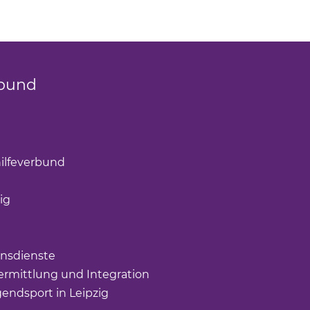
bund
k öffnet einen neuen Tab)
(Link öffnet einen neuen Tab)
ilfeverbund
(Link öffnet einen neuen Tab)
öffnet einen neuen Tab)
ig
(Link öffnet einen neuen Tab)
nk öffnet einen neuen Tab)
ffnet einen neuen Tab)
nsdienste
(Link öffnet einen neuen Tab)
rmittlung und Integration
(Link öffnet einen neuen Tab
gendsport in Leipzig
(Link öffnet einen neuen Tab)