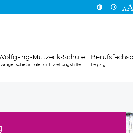
Hauptinhalt
Fußbereich
Wolfgang-Mutzeck-Schule
Berufsfachsc
Evangelische Schule für Erziehungshilfe
Leipzig
LogoLei
Über uns
g
Kontakt