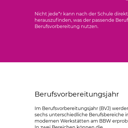
Infomaterial
Nicht jede­*­­­­r kann nach der Schule di
herauszufinden, was der passende Beruf
Bewerbung
Berufsvorbereitung nutzen.
Berufsvorbereitungsjahr
Im Berufsvorbereitungsjahr (BVJ) werde
sechs unterschiedliche Berufsbereiche i
modernen Werkstätten am BBW erprobt
In zwei Bereichen können die