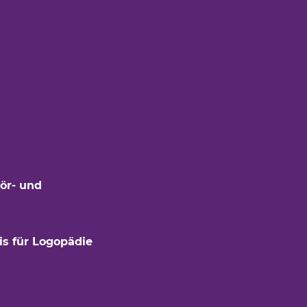
ör- und
is für Logopädie
öffnet einen neuen Tab)