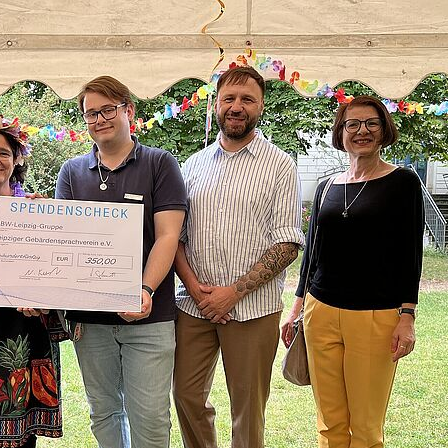
ngstag BvB für Menschen
chischen
rächtigungen
 10:00 - 14:00
aße 6, 04317 Leipzig
gswerk Leipzig
esen
Infoveranstaltung Schule
opädie