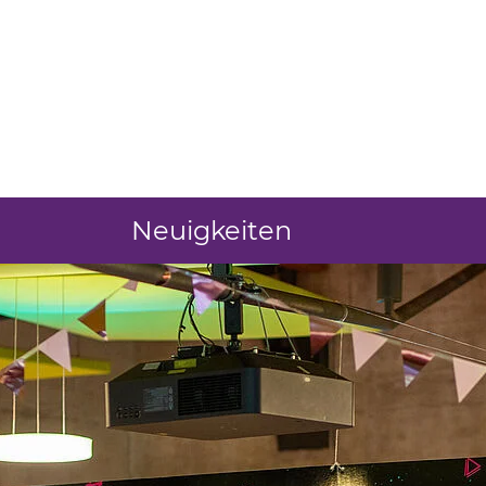
15.06.2026
Lehrlingsrat des BBW Leip
Spenden für den Leipziger
Gebärdensprachverein
Am Samstag, 13.06.2026, übergab der Leh
Berufsbildungswerkes Leipzig für Hör- 