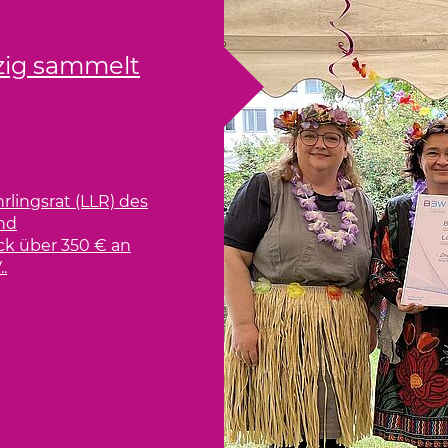
28.08.
Beratu
2026
mit psy
n der BBW-Leipzig-
Beeint
 Tab)
28.08.2026 |
Witzgallstr
Berufsbildun
Weiterl
01.09.
Online-
2026
für Log