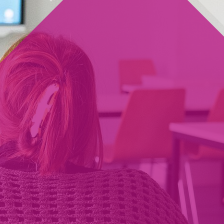
erufsfachschule
ür Logopädie
in Weg zur*zum Logopäd*in!
Mehr Infos
(Link öffnet einen neuen Tab)