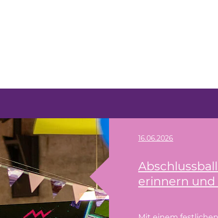
zig sammelt
rlingsrat (LLR) des
und