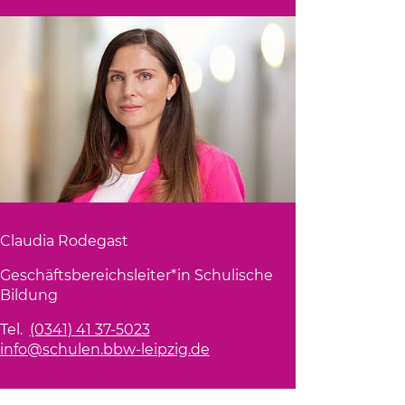
l 2026: Gemeinsam feiern,
nach vorn blicken
 Abschlussball verabschiedeten sich die
 Berufsbildungswerks Leipzig von
bensabschnitt.