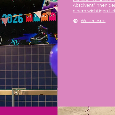
k über 350 € an
.