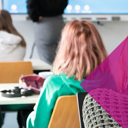
Links
B
f
De