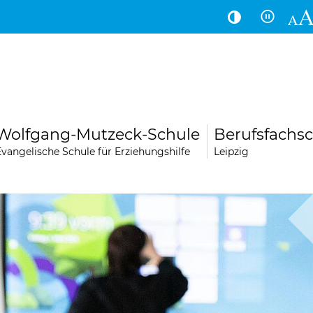
Hauptinhalt
Fußbereich
Wolfgang-Mutzeck-Schule
Berufsfachsc
Evangelische Schule für Erziehungshilfe
Leipzig
LogoLei
Über uns
Kontakt