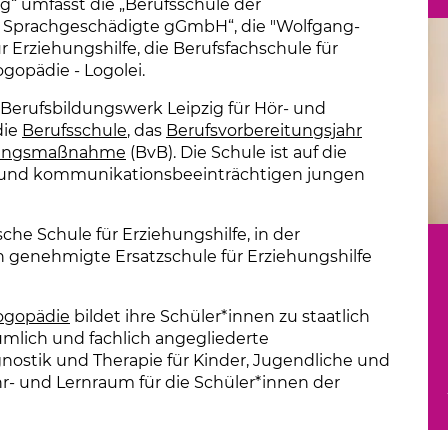
16.06.2026
Abschlussbal
erinnern und 
Mit einem festlichen
Absolvent*innen des
einem wichtigen Le
Weiterlesen