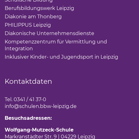
Berufsbildungswerk Leipzig
(Link öffnet einen neuen 
Diakonie am Thonberg
(Link öffnet einen neuen Tab)
PHILIPPUS Leipzig
(Link öffnet einen neuen Tab)
Diakonische Unternehmensdienste
(Link öffnet eine
Kompetenzzentrum für Vermittlung und
Integration
(Link öffnet einen neuen Tab)
Inklusiver Kinder- und Jugendsport in Leipzig
(Link öf
Kontaktdaten
Tel. 0341 / 41 37-0
info
@schulen.bbw-leipzig.de
Besuchsadressen:
Wolfgang-Mutzeck-Schule
Markranstädter Str. 9 | 04229 Leipzig