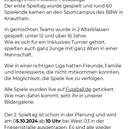
Der erste Spieltag wurde gespielt und rund 60
Spielende kamen an den Sportcampus des BBW in
Knauthain.
In gemischten Teams wurde in 2 Alterklassen
gespielt: unter 12 und über 16 Jahre.
Wie es sich für ein Inklusives Turnier gehört,
spielten auch ganz Junge mit ganz Alten in einer
Mannschaft.
Wie in einer richtigen Liga hatten Freunde, Familie
und Interessierte, die nicht mitkommen konnten,
die Möglichkeit, die Spiele live zu verfolgen.
Alle Spiele wurden live auf
Fussball.de
(Link öffnet ein
getickert.
Wie man dahin kommt, seht ihr in unserer
Bildergalerie.
Der 2. Spieltag ist schon in der Planung und wird
am 0
5.10.2024
ab
10 Uhr
bei West 03 in der
Friesenstraße ausgetragen. Es sind alle wieder