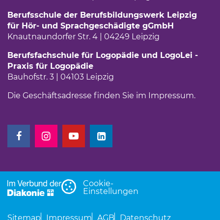
Berufsschule der Berufsbildungswerk Leipzig
für Hör- und Sprachgeschädigte gGmbH
Knautnaundorfer Str. 4 | 04249 Leipzig
Berufsfachschule für Logopädie und LogoLei -
Praxis für Logopädie
Bauhofstr. 3 | 04103 Leipzig
Die Geschäftsadresse finden Sie im
Impressum
(Link 
.
(Link öffnet einen neuen Tab)
(Link öffnet einen neuen Tab)
(Link öffnet einen neuen Tab)
(Link öffnet einen neuen Tab)
Cookie-
Einstellungen
Sitemap
Impressum
AGB
Datenschutz