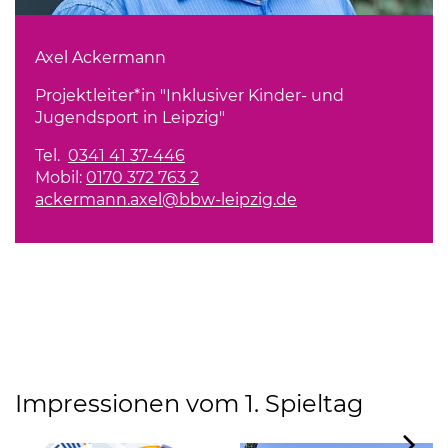
Axel Ackermann
Projektleiter*in "Inklusiver Kinder- und
Jugendsport in Leipzig"
Tel.
0341 41 37-446
Mobil:
0170 372 763 2
ackermann.axel@bbw-leipzig.de
Impressionen vom 1. Spieltag