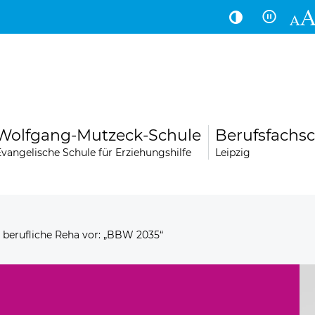
Hauptinhalt
Fußbereich
Wolfgang-Mutzeck-Schule
Berufsfachsc
Evangelische Schule für Erziehungshilfe
Leipzig
 berufliche Reha vor: „BBW 2035“
LogoLei
Über uns
Kontakt