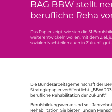
BAG BBW stellt neu
Infomaterial
berufliche Reha vo
Bewerbung
Das Papier zeigt, wie sich die 51 Berufs
weiterentwickeln wollen, mit dem Ziel
sozialen Nachteilen auch in Zukunft gut 
Die Bundesarbeitsgemeinschaft der Ber
Strategiepapier veröffentlicht: „BBW 203
berufliche Rehabilitation der Zukunft“.
Berufsbildungswerke sind seit Jahrzehnt
Rehabilitation. Sie bieten jungen Mensc