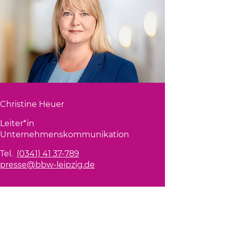
Christine Heuer
Leiter*in
Unternehmenskommunikation
Tel.
(0341) 41 37-789
presse@bbw-leipzig.de