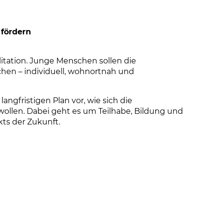
 fördern
litation. Junge Menschen sollen die
hen – individuell, wohnortnah und
ngfristigen Plan vor, wie sich die
ollen. Dabei geht es um Teilhabe, Bildung und
kts der Zukunft.
nk öffnet einen neuen Tab)