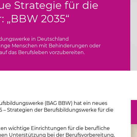
e Strategie für die
Links
r: „BBW 2035“
bildungswerke in Deutschland
, junge Menschen mit Behinderungen oder
auf das Berufsleben vorzubereiten.
ufsbildungswerke (BAG BBW) hat ein neues
5 – Strategien der Berufsbildungswerke für die
en wichtige Einrichtungen für die berufliche
hen Unterstützung bei der Berufsvorbereitung,