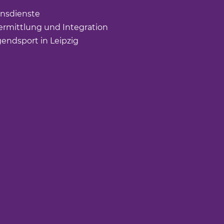
ffnet einen neuen Tab)
nsdienste
(Link öffnet einen neuen Tab)
rmittlung und Integration
(Link öffnet einen neuen Tab
gendsport in Leipzig
(Link öffnet einen neuen Tab)