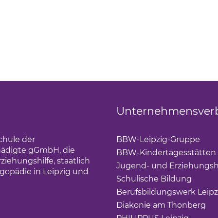
Unternehmensver
chule der
BBW-Leipzig-Gruppe
(Lin
hädigte gGmbH, die
BBW-Kindertagesstätten
iehungshilfe, staatlich
Jugend- und Erziehungsh
gopädie in Leipzig und
Schulische Bildung
(Link 
Berufsbildungswerk Leipz
Diakonie am Thonberg
(Li