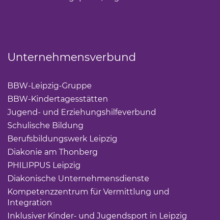
Unternehmensverbund
BBW-Leipzig-Gruppe
(Link öffnet einen neuen Tab)
BBW-Kindertagesstätten
(Link öffnet einen neuen Ta
Jugend- und Erziehungshilfeverbund
(Link öffnet ei
Schulische Bildung
(Link öffnet einen neuen Tab)
Berufsbildungswerk Leipzig
(Link öffnet einen neuen 
Diakonie am Thonberg
(Link öffnet einen neuen Tab)
PHILIPPUS Leipzig
(Link öffnet einen neuen Tab)
Diakonische Unternehmensdienste
(Link öffnet eine
Kompetenzzentrum für Vermittlung und
Integration
(Link öffnet einen neuen Tab)
Inklusiver Kinder- und Jugendsport in Leipzig
(Link öf