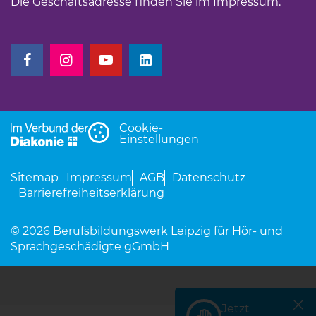
Die Geschäftsadresse finden Sie im
Impressum
(Link 
.
(Link öffnet einen neuen Tab)
(Link öffnet einen neuen Tab)
(Link öffnet einen neuen Tab)
(Link öffnet einen neuen Tab)
Cookie-
Einstellungen
Sitemap
Impressum
AGB
Datenschutz
Barrierefreiheitserklärung
© 2026 Berufsbildungswerk Leipzig für Hör- und
Sprachgeschädigte gGmbH
Jetzt