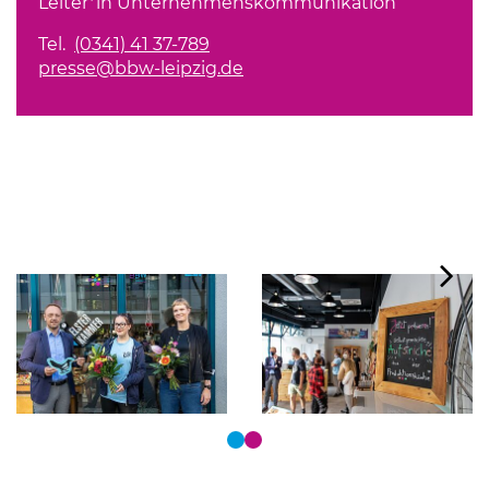
Leiter*in Unternehmenskommunikation
Tel.
(0341) 41 37-789
presse@bbw-leipzig.de
Tastaturbedienung der Punkte über Pfeiltasten