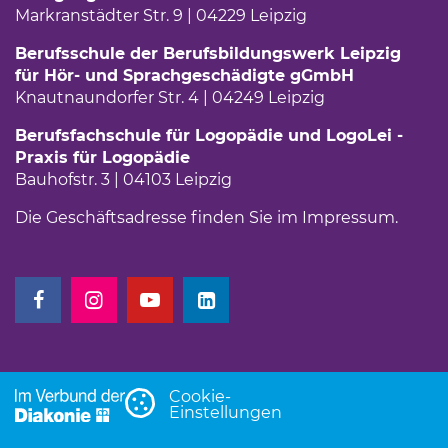
Markranstädter Str. 9 | 04229 Leipzig
Berufsschule der Berufsbildungswerk Leipzig
für Hör- und Sprachgeschädigte gGmbH
Knautnaundorfer Str. 4 | 04249 Leipzig
Berufsfachschule für Logopädie und LogoLei -
Praxis für Logopädie
Bauhofstr. 3 | 04103 Leipzig
Die Geschäftsadresse finden Sie im
Impressum
(Link 
.
(Link öffnet einen neuen Tab)
(Link öffnet einen neuen Tab)
(Link öffnet einen neuen Tab)
(Link öffnet einen neuen Tab)
Cookie-
Einstellungen