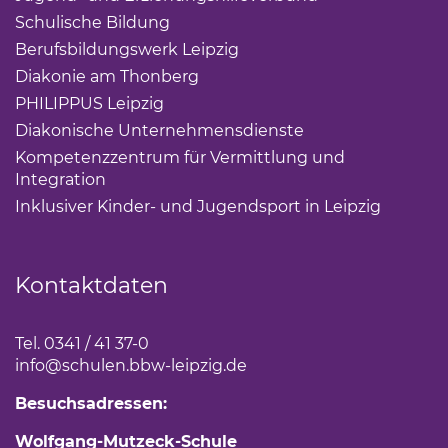
Schulische Bildung
(Link öffnet einen neuen Tab)
Berufsbildungswerk Leipzig
(Link öffnet einen neuen 
Diakonie am Thonberg
(Link öffnet einen neuen Tab)
PHILIPPUS Leipzig
(Link öffnet einen neuen Tab)
Diakonische Unternehmensdienste
(Link öffnet eine
Kompetenzzentrum für Vermittlung und
Integration
(Link öffnet einen neuen Tab)
Inklusiver Kinder- und Jugendsport in Leipzig
(Link öf
Kontaktdaten
Tel. 0341 / 41 37-0
info
@schulen.bbw-leipzig.de
Besuchsadressen:
Wolfgang-Mutzeck-Schule