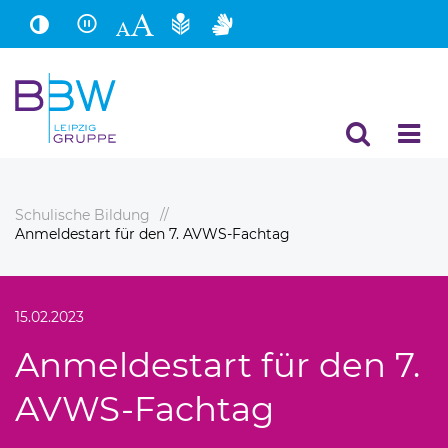
Hauptinhalt
Fußbereich
Schulische Bildung
Anmeldestart für den 7. AVWS-Fachtag
15.02.2023
Anmeldestart für den 7.
AVWS-Fachtag