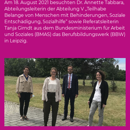
Am 18. August 2021 besuchten Dr. Annette Tabbara,
Abteilungsleiterin der Abteilung V „Teilhabe
Belange von Menschen mit Behinderungen, Soziale
Entschädigung, Sozialhilfe“ sowie Referatsleiterin
Tanja Girndt aus dem Bundesministerium für Arbeit
und Soziales (BMAS) das Berufsbildungswerk (BBW)
in Leipzig.