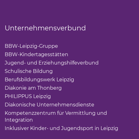
Unternehmensverbund
BBW-Leipzig-Gruppe
(Link öffnet einen neuen Tab)
BBW-Kindertagesstätten
(Link öffnet einen neuen Ta
Jugend- und Erziehungshilfeverbund
(Link öffnet ei
Schulische Bildung
(Link öffnet einen neuen Tab)
Berufsbildungswerk Leipzig
(Link öffnet einen neuen 
Diakonie am Thonberg
(Link öffnet einen neuen Tab)
PHILIPPUS Leipzig
(Link öffnet einen neuen Tab)
Diakonische Unternehmensdienste
(Link öffnet eine
Kompetenzzentrum für Vermittlung und
Integration
(Link öffnet einen neuen Tab)
Inklusiver Kinder- und Jugendsport in Leipzig
(Link öf