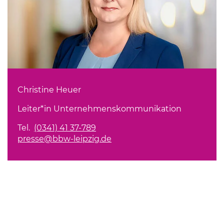
Christine Heuer
Leiter*in Unternehmenskommunikation
Tel.
(0341) 41 37-789
presse@bbw-leipzig.de