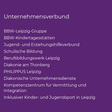
Unternehmensverbund
BBW-Leipzig-Gruppe
(Link öffnet einen neuen Tab)
BBW-Kindertagesstätten
(Link öffnet einen neuen Ta
Jugend- und Erziehungshilfeverbund
(Link öffnet ei
Schulische Bildung
(Link öffnet einen neuen Tab)
Berufsbildungswerk Leipzig
(Link öffnet einen neuen 
Diakonie am Thonberg
(Link öffnet einen neuen Tab)
PHILIPPUS Leipzig
(Link öffnet einen neuen Tab)
Diakonische Unternehmensdienste
(Link öffnet eine
Kompetenzzentrum für Vermittlung und
Integration
(Link öffnet einen neuen Tab)
Inklusiver Kinder- und Jugendsport in Leipzig
(Link öf