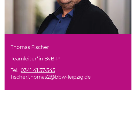
Thomas Fischer
Teamleiter*in BvB-P
Tel.
0341 41 37-345
fischer.thomas2@bbw-leipzig.de