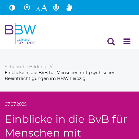
Hauptinhalt
Fußbereich
Schulische Bildung
Einblicke in die BvB für Menschen mit psychischen
Beeinträchtigungen im BBW Leipzig
07.07.2025
Einblicke in die BvB für
Menschen mit