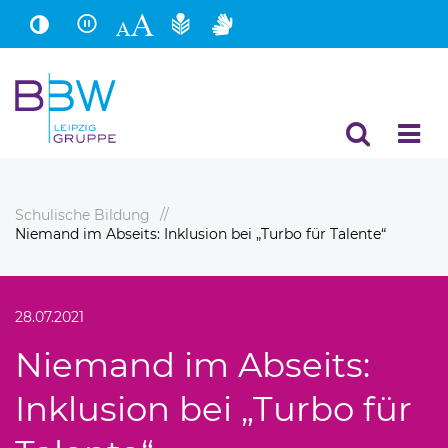
Hauptinhalt
Fußbereich
Schulische Bildung
Niemand im Abseits: Inklusion bei „Turbo für Talente“
28.07.2021
Niemand im Abseits:
Inklusion bei „Turbo für