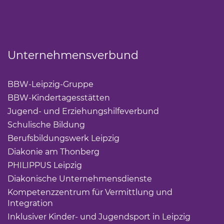
Unternehmensverbund
BBW-Leipzig-Gruppe
(Link öffnet einen neuen Tab)
BBW-Kindertagesstätten
(Link öffnet einen neuen Ta
Jugend- und Erziehungshilfeverbund
(Link öffnet ei
Schulische Bildung
(Link öffnet einen neuen Tab)
Berufsbildungswerk Leipzig
(Link öffnet einen neuen 
Diakonie am Thonberg
(Link öffnet einen neuen Tab)
PHILIPPUS Leipzig
(Link öffnet einen neuen Tab)
Diakonische Unternehmensdienste
(Link öffnet eine
Kompetenzzentrum für Vermittlung und
Integration
(Link öffnet einen neuen Tab)
Inklusiver Kinder- und Jugendsport in Leipzig
(Link öf