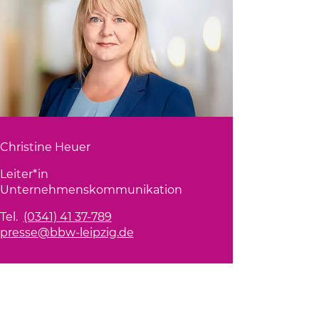
Christine Heuer
Leiter*in
Unternehmenskommunikation
Tel.
(0341) 41 37-789
presse@bbw-leipzig.de