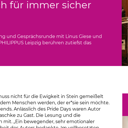
h für immer sicher
Links
esung und Gesprächsrunde mit Linus Giese und
PHILIPPUS Leipzig berühren zutiefst das
uss nicht für die Ewigkeit in Stein gemeißelt
u dem Menschen werden, der er*sie sein möchte.
bends. Anlässlich des Pride Days waren Autor
aschke zu Gast. Die Lesung und die
n mit. „Ein bewegender, sehr emotionaler
enheit des Autors bedankte. Im vollbesetzten