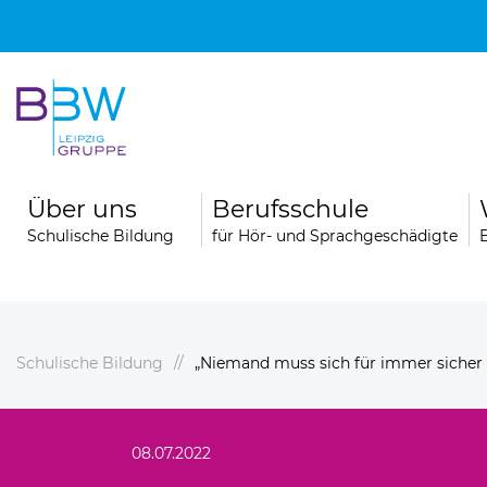
Über uns
Berufsschule
Schulische Bildung
für Hör- und Sprachgeschädigte
Schulische Bildung
„Niemand muss sich für immer sicher 
hule
Berufsfachschule für Logopädie
Unsere Schule
08.07.2022
Unser Team