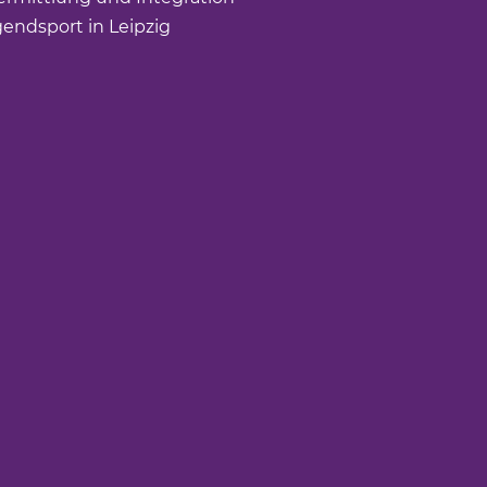
gendsport in Leipzig
(Link öffnet einen neuen Tab)