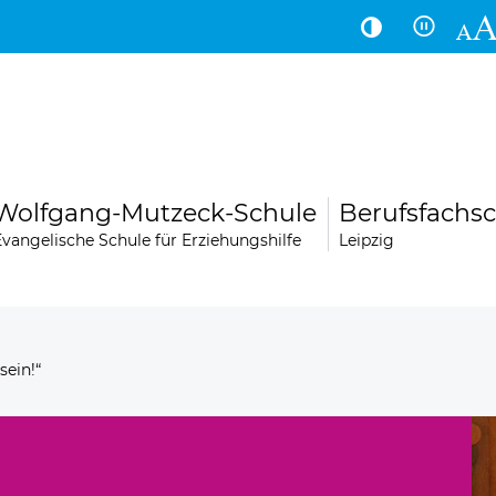
Hauptinhalt
Fußbereich
Wolfgang-Mutzeck-Schule
Berufsfachsc
Evangelische Schule für Erziehungshilfe
Leipzig
sein!“
LogoLei
Über uns
Kontakt