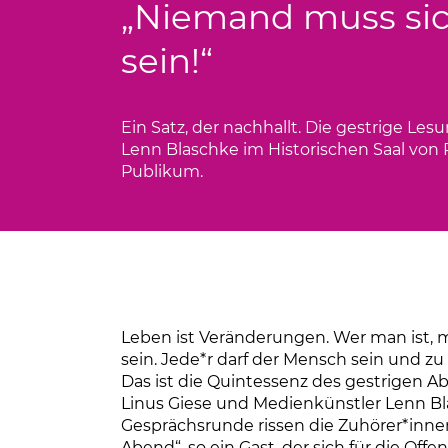
„Niemand muss sic
Infomaterial
sein!“
Bewerbung
Ein Satz, der nachhallt. Die gestrige L
Lenn Blaschke im Historischen Saal von 
Publikum.
Leben ist Veränderungen. Wer man ist, m
sein. Jede*r darf der Mensch sein und z
Das ist die Quintessenz des gestrigen A
Linus Giese und Medienkünstler Lenn Bl
Gesprächsrunde rissen die Zuhörer*inne
Abend“, so ein Gast, der sich für die Off