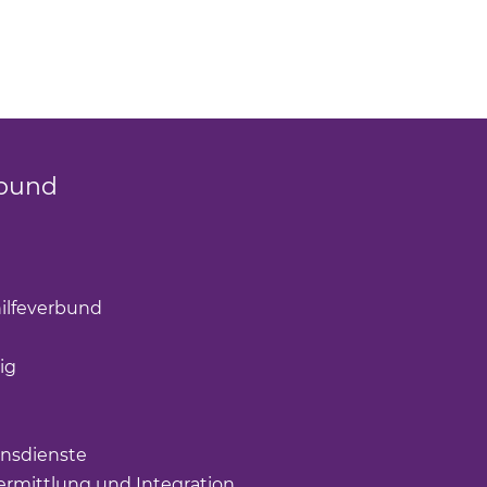
bund
k öffnet einen neuen Tab)
(Link öffnet einen neuen Tab)
ilfeverbund
(Link öffnet einen neuen Tab)
öffnet einen neuen Tab)
ig
(Link öffnet einen neuen Tab)
nk öffnet einen neuen Tab)
ffnet einen neuen Tab)
nsdienste
(Link öffnet einen neuen Tab)
rmittlung und Integration
(Link öffnet einen neuen Tab