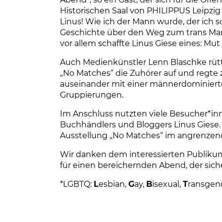
Historischen Saal von PHILIPPUS Leipzig
Linus! Wie ich der Mann wurde, der ich 
Geschichte über den Weg zum trans Mann
vor allem schaffte Linus Giese eines: M
Auch Medienkünstler Lenn Blaschke rütte
„No Matches“ die Zuhörer auf und regte
auseinander mit einer männerdominiert
Gruppierungen.
Im Anschluss nutzten viele Besucher*inn
Buchhändlers und Bloggers Linus Giese.
Ausstellung „No Matches“ im angrenzende
Wir danken dem interessierten Publiku
für einen bereichernden Abend, der sich
*LGBTQ:
L
esbian,
G
ay,
B
isexual,
T
ransgen