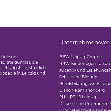
Unternehmensver
chule der
BBW-Leipzig-Gruppe
(Lin
hädigte gGmbH, die
BBW-Kindertagesstätten
iehungshilfe, staatlich
Jugend- und Erziehungsh
gopädie in Leipzig und
Schulische Bildung
(Link 
Berufsbildungswerk Leipz
Diakonie am Thonberg
(Li
PHILIPPUS Leipzig
(Link ö
Diakonische Unternehme
Kompetenzzentrum für Ve