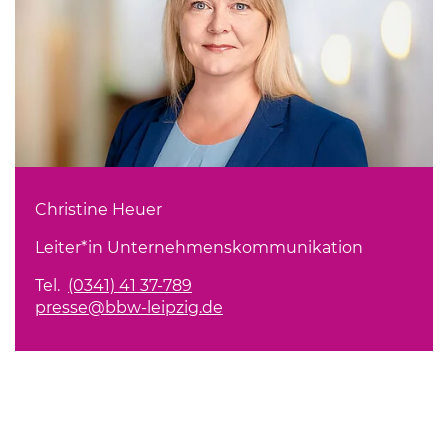
Christine Heuer
Leiter*in Unternehmenskommunikation
Tel.
(0341) 41 37-789
presse@bbw-leipzig.de