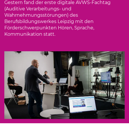
Gestern fand der erste digitale AVWS-Fachtag
(Auditive Verarbeitungs- und
Wahrnehmungsstörungen) des
Berufsbildungswerkes Leipzig mit den
Förderschwerpunkten Hören, Sprache,
Kommunikation statt.