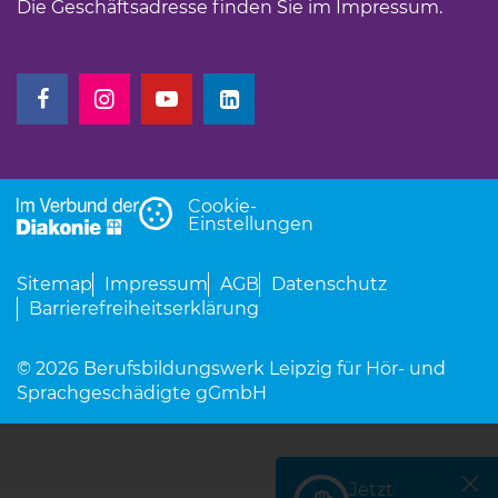
Die Geschäftsadresse finden Sie im
Impressum
(Link 
.
(Link öffnet einen neuen Tab)
(Link öffnet einen neuen Tab)
(Link öffnet einen neuen Tab)
(Link öffnet einen neuen Tab)
Cookie-
Einstellungen
Sitemap
Impressum
AGB
Datenschutz
Barrierefreiheitserklärung
© 2026 Berufsbildungswerk Leipzig für Hör- und
Sprachgeschädigte gGmbH
Jetzt