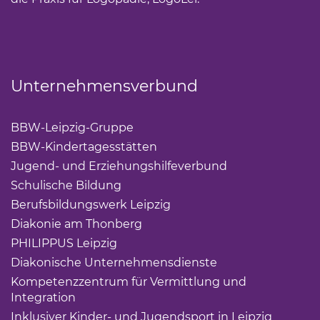
Unternehmensverbund
BBW-Leipzig-Gruppe
(Link öffnet einen neuen Tab)
BBW-Kindertagesstätten
(Link öffnet einen neuen Ta
Jugend- und Erziehungshilfeverbund
(Link öffnet ei
Schulische Bildung
(Link öffnet einen neuen Tab)
Berufsbildungswerk Leipzig
(Link öffnet einen neuen 
Diakonie am Thonberg
(Link öffnet einen neuen Tab)
PHILIPPUS Leipzig
(Link öffnet einen neuen Tab)
Diakonische Unternehmensdienste
(Link öffnet eine
Kompetenzzentrum für Vermittlung und
Integration
(Link öffnet einen neuen Tab)
Inklusiver Kinder- und Jugendsport in Leipzig
(Link öf